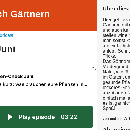
Über dies
ch Gärtnern
Hier geht es
Gärtnern mit 
und auch für
odcast
stellen wir e
man selbst k
am einfachs
Juni
anlegt. Schrit
Tricks.
Das Gärtnern 
Vordergrund: 
Natur, wie för
im Garten, un
gesunde Pfl
leckeres Gem
anzubauen. 
einfach mal 
es ist gar ni
Spaß!
von und mit W.
Abonnier