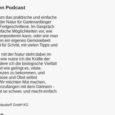
en Podcast
 um das praktische und einfache
der Natur für Gartenanfänger
 Fortgeschrittene. Im Gespräch
infache Möglichkeiten vor, wie
ompostieren kann, oder wie man
ten ein eigenes Gemüsebeet
t für Schritt, mit vielen Tipps und
mit der Natur steht dabei im
wie nutze ich die Kräfte der
dere ich die biologische Vielfalt
d wie gelingt es, vitale,
anzen zu bekommen, und
üse und Obst selbst
Wir möchten Mut machen,
anzufangen mit dem Gärtnern -
cht so schwer, und macht einfach
 Neudorff GmbH KG
en