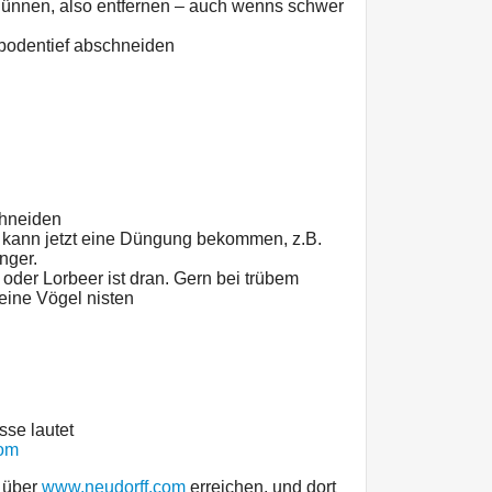
dünnen, also entfernen – auch wenns schwer
bodentief abschneiden
chneiden
kann jetzt eine Düngung bekommen, z.B.
nger.
der Lorbeer ist dran. Gern bei trübem
eine Vögel nisten
sse lautet
com
h über
www.neudorff.com
erreichen, und dort