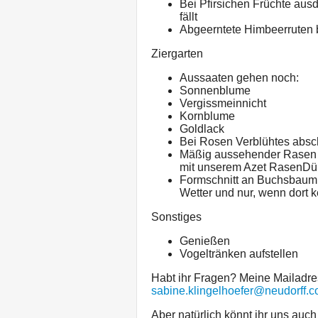
Bei Pfirsichen Früchte aus
fällt
Abgeerntete Himbeerruten 
Ziergarten
Aussaaten gehen noch:
Sonnenblume
Vergissmeinnicht
Kornblume
Goldlack
Bei Rosen Verblühtes abs
Mäßig aussehender Rasen 
mit unserem Azet RasenDü
Formschnitt an Buchsbaum o
Wetter und nur, wenn dort k
Sonstiges
Genießen
Vogeltränken aufstellen
Habt ihr Fragen? Meine Mailadre
sabine.klingelhoefer@neudorff.
Aber natürlich könnt ihr uns auc