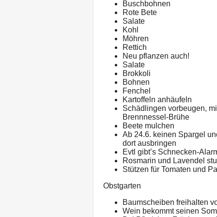
Buschbohnen
Rote Bete
Salate
Kohl
Möhren
Rettich
Neu pflanzen auch!
Salate
Brokkoli
Bohnen
Fenchel
Kartoffeln anhäufeln
Schädlingen vorbeugen, mi
Brennnessel-Brühe
Beete mulchen
Ab 24.6. keinen Spargel u
dort ausbringen
Evtl gibt’s Schnecken-Alarm
Rosmarin und Lavendel stu
Stützen für Tomaten und Pa
Obstgarten
Baumscheiben freihalten v
Wein bekommt seinen Somm