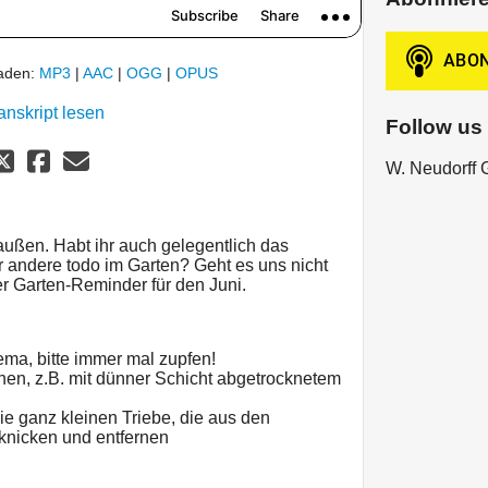
laden:
MP3
|
AAC
|
OGG
|
OPUS
anskript lesen
Follow us
W. Neudorff
außen. Habt ihr auch gelegentlich das
er andere todo im Garten? Geht es uns nicht
r Garten-Reminder für den Juni.
hema, bitte immer mal zupfen!
en, z.B. mit dünner Schicht abgetrocknetem
ie ganz kleinen Triebe, die aus den
knicken und entfernen