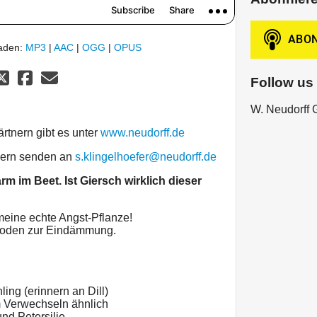
laden:
MP3
|
AAC
|
OGG
|
OPUS
Follow us
W. Neudorff
tnern gibt es unter
www.neudorff.de
 gern senden an
s.klingelhoefer@neudorff.de
rm im Beet. Ist Giersch wirklich dieser
meine echte Angst-Pflanze!
thoden zur Eindämmung.
ing (erinnern an Dill)
Verwechseln ähnlich
nd Petersilie