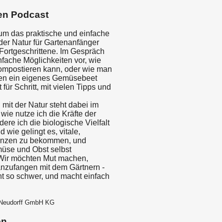
en Podcast
 um das praktische und einfache
der Natur für Gartenanfänger
 Fortgeschrittene. Im Gespräch
infache Möglichkeiten vor, wie
ompostieren kann, oder wie man
ten ein eigenes Gemüsebeet
t für Schritt, mit vielen Tipps und
mit der Natur steht dabei im
wie nutze ich die Kräfte der
dere ich die biologische Vielfalt
d wie gelingt es, vitale,
anzen zu bekommen, und
üse und Obst selbst
Wir möchten Mut machen,
anzufangen mit dem Gärtnern -
cht so schwer, und macht einfach
 Neudorff GmbH KG
en