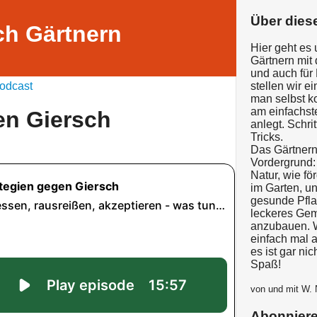
Über dies
ch Gärtnern
Hier geht es
Gärtnern mit 
und auch für
odcast
stellen wir e
man selbst k
am einfachs
en Giersch
anlegt. Schrit
Tricks.
Das Gärtnern 
Vordergrund: 
Natur, wie för
im Garten, un
gesunde Pfl
leckeres Gem
anzubauen. 
einfach mal 
es ist gar ni
Spaß!
von und mit W.
Abonnier