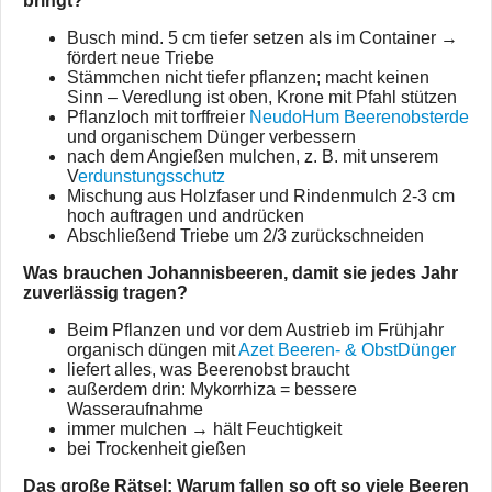
bringt?
Busch mind. 5 cm tiefer setzen als im Container →
fördert neue Triebe
Stämmchen nicht tiefer pflanzen; macht keinen
Sinn – Veredlung ist oben, Krone mit Pfahl stützen
Pflanzloch mit torffreier
NeudoHum Beerenobsterde
und organischem Dünger verbessern
nach dem Angießen mulchen, z. B. mit unserem
V
erdunstungsschutz
Mischung aus Holzfaser und Rindenmulch 2-3 cm
hoch auftragen und andrücken
Abschließend Triebe um 2/3 zurückschneiden
Was brauchen Johannisbeeren, damit sie jedes Jahr
zuverlässig tragen?
Beim Pflanzen und vor dem Austrieb im Frühjahr
organisch düngen mit
Azet Beeren- & Obst­Dünger
liefert alles, was Beerenobst braucht
außerdem drin: Mykorrhiza = bessere
Wasseraufnahme
immer mulchen → hält Feuchtigkeit
bei Trockenheit gießen
Das große Rätsel: Warum fallen so oft so viele Beeren