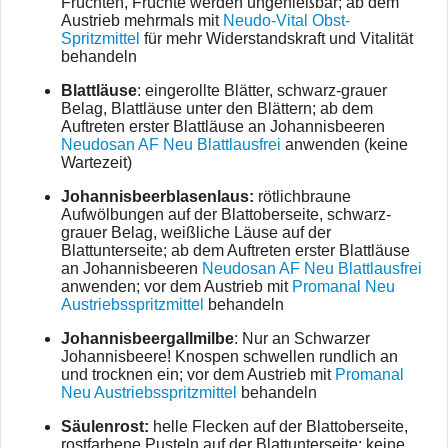
Früchten, Früchte werden ungenießbar; ab dem
Austrieb mehrmals mit
Neudo-Vital Obst-
Spritzmittel
für mehr Widerstandskraft und Vitalität
behandeln
Blattläuse
: eingerollte Blätter, schwarz-grauer
Belag, Blattläuse unter den Blättern; ab dem
Auftreten erster Blattläuse an Johannisbeeren
Neudosan AF Neu Blattlausfrei
anwenden (keine
Wartezeit)
Johannisbeerblasenlaus:
rötlichbraune
Aufwölbungen auf der Blattoberseite, schwarz-
grauer Belag, weißliche Läuse auf der
Blattunterseite; ab dem Auftreten erster Blattläuse
an Johannisbeeren
Neudosan AF Neu Blattlausfrei
anwenden; vor dem Austrieb mit
Promanal Neu
Austriebsspritzmittel
behandeln
Johannisbeergallmilbe
: Nur an Schwarzer
Johannisbeere! Knospen schwellen rundlich an
und trocknen ein; vor dem Austrieb mit
Promanal
Neu Austriebsspritzmittel
behandeln
Säulenrost:
helle Flecken auf der Blattoberseite,
rostfarbene Pusteln auf der Blattunterseite; keine